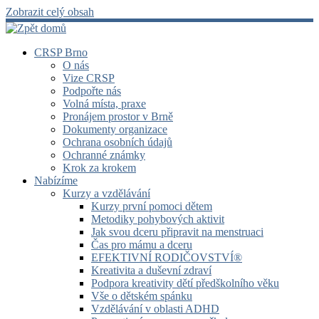
Zobrazit celý obsah
CRSP Brno
O nás
Vize CRSP
Podpořte nás
Volná místa, praxe
Pronájem prostor v Brně
Dokumenty organizace
Ochrana osobních údajů
Ochranné známky
Krok za krokem
Nabízíme
Kurzy a vzdělávání
Kurzy první pomoci dětem
Metodiky pohybových aktivit
Jak svou dceru připravit na menstruaci
Čas pro mámu a dceru
EFEKTIVNÍ RODIČOVSTVÍ®
Kreativita a duševní zdraví
Podpora kreativity dětí předškolního věku
Vše o dětském spánku
Vzdělávání v oblasti ADHD