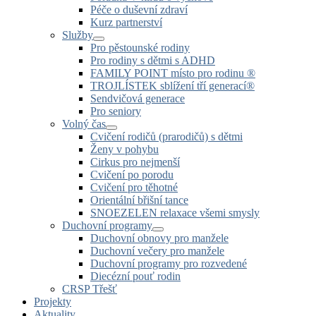
Péče o duševní zdraví
Kurz partnerství
Služby
Pro pěstounské rodiny
Pro rodiny s dětmi s ADHD
FAMILY POINT místo pro rodinu ®
TROJLÍSTEK sblížení tří generací®
Sendvičová generace
Pro seniory
Volný čas
Cvičení rodičů (prarodičů) s dětmi
Ženy v pohybu
Cirkus pro nejmenší
Cvičení po porodu
Cvičení pro těhotné
Orientální břišní tance
SNOEZELEN relaxace všemi smysly
Duchovní programy
Duchovní obnovy pro manžele
Duchovní večery pro manžele
Duchovní programy pro rozvedené
Diecézní pouť rodin
CRSP Třešť
Projekty
Aktuality