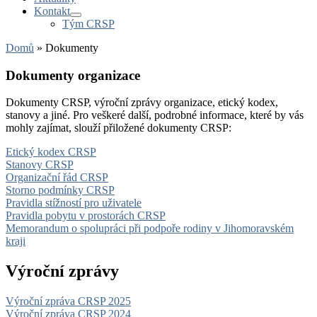
Kontakt
Tým CRSP
Domů
»
Dokumenty
Dokumenty organizace
Dokumenty CRSP, výroční zprávy organizace, etický kodex,
stanovy a jiné. Pro veškeré další, podrobné informace, které by vás
mohly zajímat, slouží přiložené dokumenty CRSP:
Etický kodex CRSP
Stanovy CRSP
Organizační řád CRSP
Storno podmínky CRSP
Pravidla stížností pro uživatele
Pravidla pobytu v prostorách CRSP
Memorandum o spolupráci při podpoře rodiny v Jihomoravském
kraji
Výroční zprávy
Výroční zpráva CRSP 2025
Výroční zpráva CRSP 2024