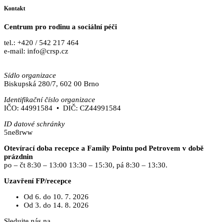
Kontakt
Centrum pro rodinu a sociální péči
tel.: +420 / 542 217 464
e-mail: info@crsp.cz
www.crsp.cz
Sídlo organizace
Biskupská 280/7, 602 00 Brno
Identifikační číslo organizace
IČO: 44991584 • DIČ: CZ44991584
ID datové schránky
5ne8rww
Otevírací doba recepce a Family Pointu pod Petrovem v době
prázdnin
po – čt 8:30 – 13:00 13:30 – 15:30, pá 8:30 – 13:30.
Uzavření FP/recepce
Od 6. do 10. 7. 2026
Od 3. do 14. 8. 2026
Sledujte nás na
Facebooku