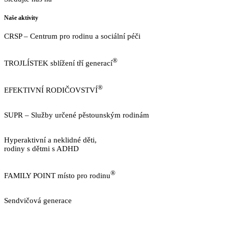
Naše aktivity
CRSP – Centrum pro rodinu a sociální péči
https://www.crsp.cz
®
TROJLÍSTEK sblížení tří generací
http://www.trojlistek.com/
®
EFEKTIVNÍ RODIČOVSTVÍ
https://www.efektivnirodicovstvi.cz/
SUPR – Služby určené pěstounským rodinám
http://sluzbypestounum.cz/
Hyperaktivní a neklidné děti,
rodiny s dětmi s ADHD
https://www.neklidne-deti.cz/
®
FAMILY POINT místo pro rodinu
https://familypoint.cz/
Sendvičová generace
https://www.sendvicovagenerace.cz/
GDPR v CRSP