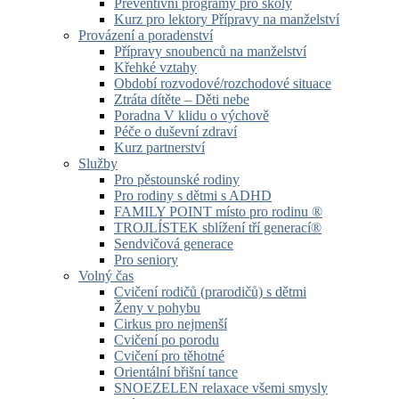
Preventivní programy pro školy
Kurz pro lektory Přípravy na manželství
Provázení a poradenství
Přípravy snoubenců na manželství
Křehké vztahy
Období rozvodové/rozchodové situace
Ztráta dítěte – Děti nebe
Poradna V klidu o výchově
Péče o duševní zdraví
Kurz partnerství
Služby
Pro pěstounské rodiny
Pro rodiny s dětmi s ADHD
FAMILY POINT místo pro rodinu ®
TROJLÍSTEK sblížení tří generací®
Sendvičová generace
Pro seniory
Volný čas
Cvičení rodičů (prarodičů) s dětmi
Ženy v pohybu
Cirkus pro nejmenší
Cvičení po porodu
Cvičení pro těhotné
Orientální břišní tance
SNOEZELEN relaxace všemi smysly