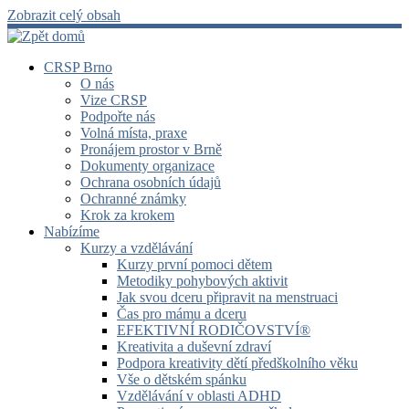
Zobrazit celý obsah
CRSP Brno
O nás
Vize CRSP
Podpořte nás
Volná místa, praxe
Pronájem prostor v Brně
Dokumenty organizace
Ochrana osobních údajů
Ochranné známky
Krok za krokem
Nabízíme
Kurzy a vzdělávání
Kurzy první pomoci dětem
Metodiky pohybových aktivit
Jak svou dceru připravit na menstruaci
Čas pro mámu a dceru
EFEKTIVNÍ RODIČOVSTVÍ®
Kreativita a duševní zdraví
Podpora kreativity dětí předškolního věku
Vše o dětském spánku
Vzdělávání v oblasti ADHD