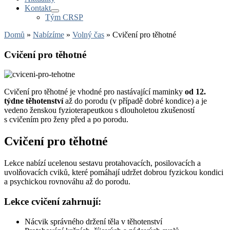
Kontakt
Tým CRSP
Domů
»
Nabízíme
»
Volný čas
»
Cvičení pro těhotné
Cvičení pro těhotné
Cvičení pro těhotné je vhodné pro nastávající maminky
od 12.
týdne těhotenství
až do porodu (v případě dobré kondice) a je
vedeno ženskou fyzioterapeutkou s dlouholetou zkušeností
s cvičením pro ženy před a po porodu.
Cvičení pro těhotné
Lekce nabízí ucelenou sestavu protahovacích, posilovacích a
uvolňovacích cviků, které pomáhají udržet dobrou fyzickou kondici
a psychickou rovnováhu až do porodu.
Lekce cvičení zahrnují:
Nácvik správného držení těla v těhotenství