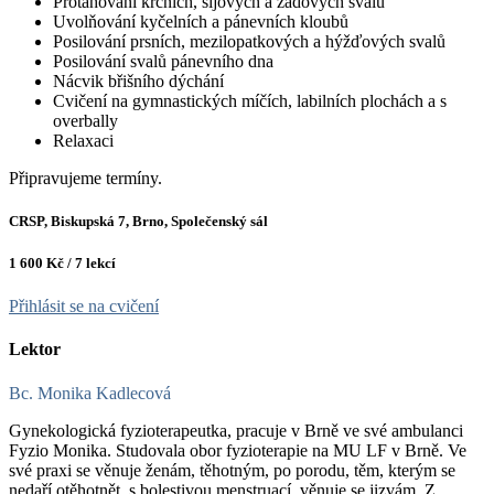
Protahování krčních, šíjových a zádových svalů
Uvolňování kyčelních a pánevních kloubů
Posilování prsních, mezilopatkových a hýžďových svalů
Posilování svalů pánevního dna
Nácvik břišního dýchání
Cvičení na gymnastických míčích, labilních plochách a s
overbally
Relaxaci
Připravujeme termíny.
CRSP, Biskupská 7, Brno, Společenský sál
1 600 Kč / 7 lekcí
Přihlásit se na cvičení
Lektor
Bc. Monika Kadlecová
Gynekologická fyzioterapeutka, pracuje v Brně ve své ambulanci
Fyzio Monika. Studovala obor fyzioterapie na MU LF v Brně. Ve
své praxi se věnuje ženám, těhotným, po porodu, těm, kterým se
nedaří otěhotnět, s bolestivou menstruací, věnuje se jizvám. Z