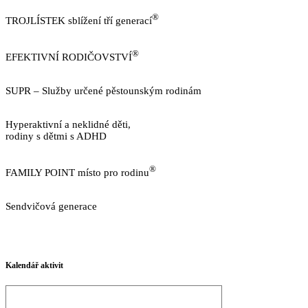
®
TROJLÍSTEK sblížení tří generací
http://www.trojlistek.com/
®
EFEKTIVNÍ RODIČOVSTVÍ
https://www.efektivnirodicovstvi.cz/
SUPR – Služby určené pěstounským rodinám
http://sluzbypestounum.cz/
Hyperaktivní a neklidné děti,
rodiny s dětmi s ADHD
https://www.neklidne-deti.cz/
®
FAMILY POINT místo pro rodinu
https://familypoint.cz/
Sendvičová generace
https://www.sendvicovagenerace.cz/
GDPR v CRSP
Kalendář aktivit