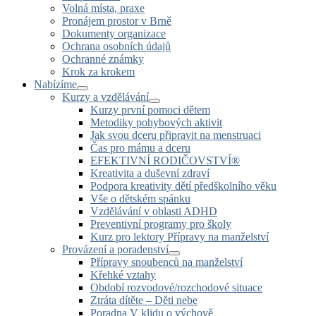
Volná místa, praxe
Pronájem prostor v Brně
Dokumenty organizace
Ochrana osobních údajů
Ochranné známky
Krok za krokem
Nabízíme
Kurzy a vzdělávání
Kurzy první pomoci dětem
Metodiky pohybových aktivit
Jak svou dceru připravit na menstruaci
Čas pro mámu a dceru
EFEKTIVNÍ RODIČOVSTVÍ®
Kreativita a duševní zdraví
Podpora kreativity dětí předškolního věku
Vše o dětském spánku
Vzdělávání v oblasti ADHD
Preventivní programy pro školy
Kurz pro lektory Přípravy na manželství
Provázení a poradenství
Přípravy snoubenců na manželství
Křehké vztahy
Období rozvodové/rozchodové situace
Ztráta dítěte – Děti nebe
Poradna V klidu o výchově