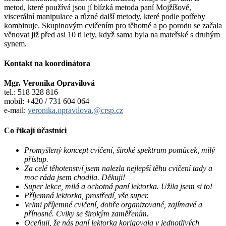
metod, které používá jsou jí blízká metoda paní Mojžíšové,
viscerální manipulace a různé další metody, které podle potřeby
kombinuje. Skupinovým cvičením pro těhotné a po porodu se začala
věnovat již před asi 10 ti lety, když sama byla na mateřské s druhým
synem.
Kontakt na koordinátora
Mgr. Veronika Opravilová
tel.: 518 328 816
mobil: +420 / 731 604 064
e-mail:
veronika.opravilova.@crsp.cz
Co říkají účastníci
Promyšlený koncept cvičení, široké spektrum pomůcek, milý
přístup.
Za celé těhotenství jsem nalezla nejlepší těhu cvičení tady a
moc ráda jsem chodila. Děkuji!
Super lekce, milá a ochotná paní lektorka. Užila jsem si to!
Příjemná lektorka, prostředí, vše super.
Velmi příjemné cvičení, dobře organizované, zajímavé a
přínosné. Cviky se širokým zaměřením.
Oceňuji, že nás paní lektorka korigovala v jednotlivých