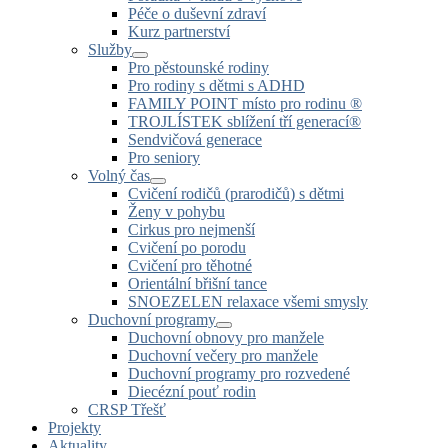
Péče o duševní zdraví
Kurz partnerství
Služby
Pro pěstounské rodiny
Pro rodiny s dětmi s ADHD
FAMILY POINT místo pro rodinu ®
TROJLÍSTEK sblížení tří generací®
Sendvičová generace
Pro seniory
Volný čas
Cvičení rodičů (prarodičů) s dětmi
Ženy v pohybu
Cirkus pro nejmenší
Cvičení po porodu
Cvičení pro těhotné
Orientální břišní tance
SNOEZELEN relaxace všemi smysly
Duchovní programy
Duchovní obnovy pro manžele
Duchovní večery pro manžele
Duchovní programy pro rozvedené
Diecézní pouť rodin
CRSP Třešť
Projekty
Aktuality