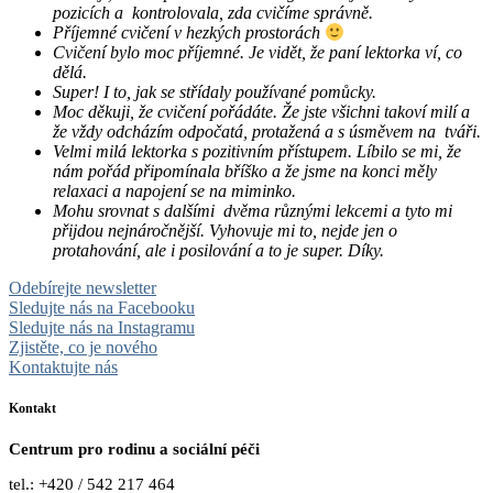
pozicích a kontrolovala, zda cvičíme správně.
Příjemné cvičení v hezkých prostorách
Cvičení bylo moc příjemné. Je vidět, že paní lektorka ví, co
dělá.
Super! I to, jak se střídaly používané pomůcky.
Moc děkuji, že cvičení pořádáte. Že jste všichni takoví milí a
že vždy odcházím odpočatá, protažená a s úsměvem na tváři.
Velmi milá lektorka s pozitivním přístupem. Líbilo se mi, že
nám pořád připomínala bříško a že jsme na konci měly
relaxaci a napojení se na miminko.
Mohu srovnat s dalšími dvěma různými lekcemi a tyto mi
přijdou nejnáročnější. Vyhovuje mi to, nejde jen o
protahování, ale i posilování a to je super. Díky.
Odebírejte newsletter
Sledujte nás na Facebooku
Sledujte nás na Instagramu
Zjistěte, co je nového
Kontaktujte nás
Kontakt
Centrum pro rodinu a sociální péči
tel.: +420 / 542 217 464