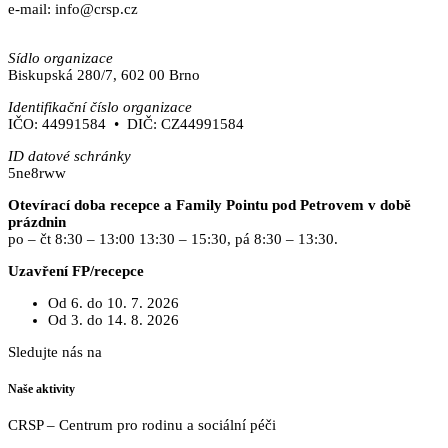
e-mail: info@crsp.cz
www.crsp.cz
Sídlo organizace
Biskupská 280/7, 602 00 Brno
Identifikační číslo organizace
IČO: 44991584 • DIČ: CZ44991584
ID datové schránky
5ne8rww
Otevírací doba recepce a Family Pointu pod Petrovem v době
prázdnin
po – čt 8:30 – 13:00 13:30 – 15:30, pá 8:30 – 13:30.
Uzavření FP/recepce
Od 6. do 10. 7. 2026
Od 3. do 14. 8. 2026
Sledujte nás na
Facebooku
Naše aktivity
CRSP – Centrum pro rodinu a sociální péči
https://www.crsp.cz