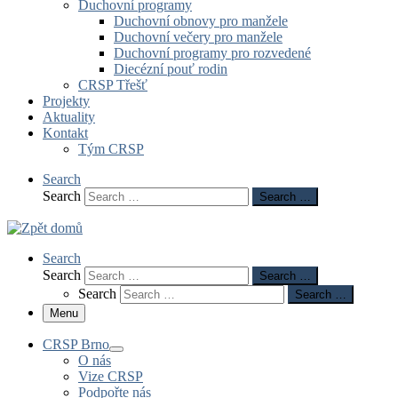
Duchovní programy
Duchovní obnovy pro manžele
Duchovní večery pro manžele
Duchovní programy pro rozvedené
Diecézní pouť rodin
CRSP Třešť
Projekty
Aktuality
Kontakt
Tým CRSP
Search
Search
Search …
Search
Search
Search …
Search
Search …
Menu
CRSP Brno
O nás
Vize CRSP
Podpořte nás