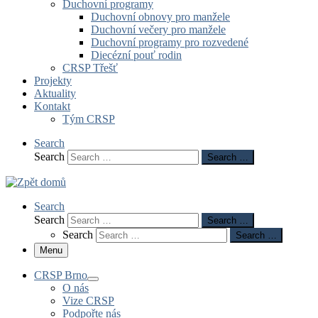
Duchovní programy
Duchovní obnovy pro manžele
Duchovní večery pro manžele
Duchovní programy pro rozvedené
Diecézní pouť rodin
CRSP Třešť
Projekty
Aktuality
Kontakt
Tým CRSP
Search
Search
Search …
Search
Search
Search …
Search
Search …
Menu
CRSP Brno
O nás
Vize CRSP
Podpořte nás