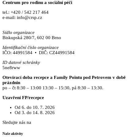
Centrum pro rodinu a sociální péči
tel.: +420 / 542 217 464
e-mail: info@crsp.cz
www.crsp.cz
Sídlo organizace
Biskupská 280/7, 602 00 Brno
Identifikační číslo organizace
IČO: 44991584 • DIČ: CZ44991584
ID datové schránky
5ne8rww
Otevírací doba recepce a Family Pointu pod Petrovem v době
prázdnin
po – čt 8:30 – 13:00 13:30 – 15:30, pá 8:30 – 13:30.
Uzavření FP/recepce
Od 6. do 10. 7. 2026
Od 3. do 14. 8. 2026
Sledujte nás na
Facebooku
Naše aktivity