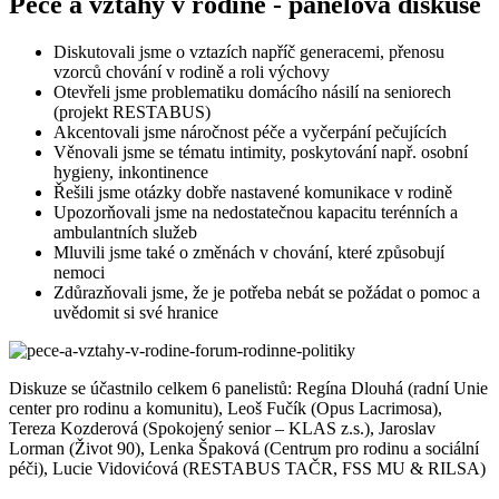
Péče a vztahy v rodině - panelová diskuse
Diskutovali jsme o vztazích napříč generacemi, přenosu
vzorců chování v rodině a roli výchovy
Otevřeli jsme problematiku domácího násilí na seniorech
(projekt RESTABUS)
Akcentovali jsme náročnost péče a vyčerpání pečujících
Věnovali jsme se tématu intimity, poskytování např. osobní
hygieny, inkontinence
Řešili jsme otázky dobře nastavené komunikace v rodině
Upozorňovali jsme na nedostatečnou kapacitu terénních a
ambulantních služeb
Mluvili jsme také o změnách v chování, které způsobují
nemoci
Zdůrazňovali jsme, že je potřeba nebát se požádat o pomoc a
uvědomit si své hranice
Diskuze se účastnilo celkem 6 panelistů: Regína Dlouhá (radní Unie
center pro rodinu a komunitu), Leoš Fučík (Opus Lacrimosa),
Tereza Kozderová (Spokojený senior – KLAS z.s.), Jaroslav
Lorman (Život 90), Lenka Špaková (Centrum pro rodinu a sociální
péči), Lucie Vidovićová (RESTABUS TAČR, FSS MU & RILSA)