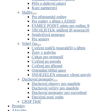
Péče o duševní zdraví
Kurz partnerství
Služby
Pro pěstounské rodiny
Pro rodiny s dětmi s ADHD
FAMILY POINT místo pro rodinu ®
TROJLÍSTEK sblížení tří generací®
Sendvičová generace
Pro seniory
Volný čas
Cvičení rodičů (prarodičů) s dětmi
Ženy v pohybu
Cirkus pro nejmenší
Cvičení po porodu
Cvičení pro těhotné
Orientální břišní tance
SNOEZELEN relaxace všemi smysly
Duchovní programy
Duchovní obnovy pro manžele
Duchovní večery pro manžele
Duchovní programy pro rozvedené
Diecézní pouť rodin
CRSP Třešť
Projekty
Aktuality