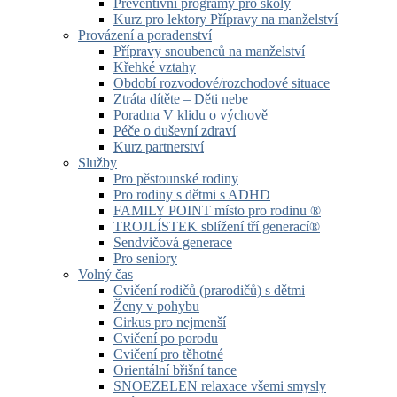
Preventivní programy pro školy
Kurz pro lektory Přípravy na manželství
Provázení a poradenství
Přípravy snoubenců na manželství
Křehké vztahy
Období rozvodové/rozchodové situace
Ztráta dítěte – Děti nebe
Poradna V klidu o výchově
Péče o duševní zdraví
Kurz partnerství
Služby
Pro pěstounské rodiny
Pro rodiny s dětmi s ADHD
FAMILY POINT místo pro rodinu ®
TROJLÍSTEK sblížení tří generací®
Sendvičová generace
Pro seniory
Volný čas
Cvičení rodičů (prarodičů) s dětmi
Ženy v pohybu
Cirkus pro nejmenší
Cvičení po porodu
Cvičení pro těhotné
Orientální břišní tance
SNOEZELEN relaxace všemi smysly