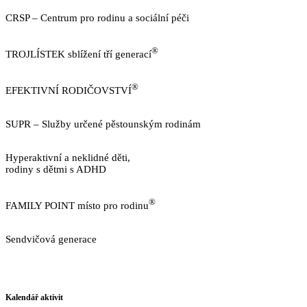
CRSP – Centrum pro rodinu a sociální péči
https://www.crsp.cz
®
TROJLÍSTEK sblížení tří generací
http://www.trojlistek.com/
®
EFEKTIVNÍ RODIČOVSTVÍ
https://www.efektivnirodicovstvi.cz/
SUPR – Služby určené pěstounským rodinám
http://sluzbypestounum.cz/
Hyperaktivní a neklidné děti,
rodiny s dětmi s ADHD
https://www.neklidne-deti.cz/
®
FAMILY POINT místo pro rodinu
https://familypoint.cz/
Sendvičová generace
https://www.sendvicovagenerace.cz/
GDPR v CRSP
Kalendář aktivit