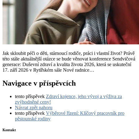
Jak skloubit péči o děti, stárnoucí rodiče, práci i vlastní život? Právě
této stále aktuálnější otázce se bude věnovat konference Sendvičová
generace: Duševní zdraví a kvalita života 2026, která se uskuteční
17. září 2026 v Rytířském sále Nové radnice…
Navigace v příspěvcích
tento příspěvek
Zdraví kojence, jeho vývoj a výživa za
zvýhodněné ceny!
Návrat zpět nahoru
tento příspěvek
Výběrové řízení: Klíčový pracovník pro
pěstounské rodiny
Kontakt