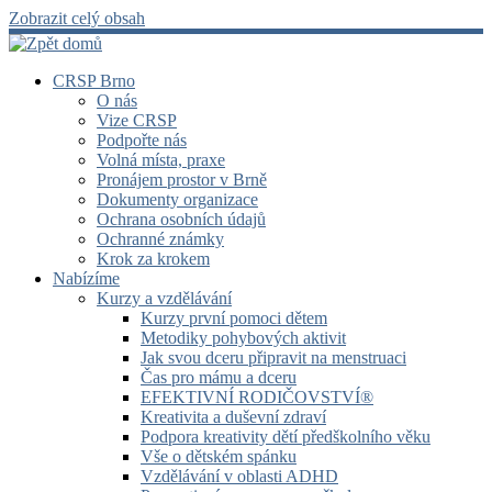
Zobrazit celý obsah
CRSP Brno
O nás
Vize CRSP
Podpořte nás
Volná místa, praxe
Pronájem prostor v Brně
Dokumenty organizace
Ochrana osobních údajů
Ochranné známky
Krok za krokem
Nabízíme
Kurzy a vzdělávání
Kurzy první pomoci dětem
Metodiky pohybových aktivit
Jak svou dceru připravit na menstruaci
Čas pro mámu a dceru
EFEKTIVNÍ RODIČOVSTVÍ®
Kreativita a duševní zdraví
Podpora kreativity dětí předškolního věku
Vše o dětském spánku
Vzdělávání v oblasti ADHD