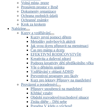
Volná místa, praxe
Pronájem prostor v Brně
Dokumenty organizace
Ochrana osobních údajů
Ochranné známky
Krok za krokem
Nabízíme
Kurzy a vzdělávání
Kurzy první pomoci dětem
Metodiky pohybových aktivit
Jak svou dceru připravit na menstruaci
Čas pro mámu a dceru
EFEKTIVNÍ RODIČOVSTVÍ®
Kreativita a duševní zdraví
Podpora kreativity dětí předškolního věku
Vše o dětském spánku
Vzdělávání v oblasti ADHD
Preventivní programy pro školy
Kurz pro lektory Přípravy na manželství
Provázení a poradenství
Přípravy snoubenců na manželství
Křehké vztahy
Období rozvodové/rozchodové situace
Ztráta dítěte – Děti nebe
Poradna V klidu o výchově