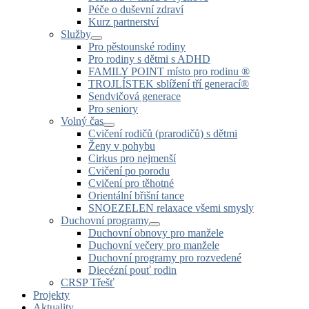
Péče o duševní zdraví
Kurz partnerství
Služby
Pro pěstounské rodiny
Pro rodiny s dětmi s ADHD
FAMILY POINT místo pro rodinu ®
TROJLÍSTEK sblížení tří generací®
Sendvičová generace
Pro seniory
Volný čas
Cvičení rodičů (prarodičů) s dětmi
Ženy v pohybu
Cirkus pro nejmenší
Cvičení po porodu
Cvičení pro těhotné
Orientální břišní tance
SNOEZELEN relaxace všemi smysly
Duchovní programy
Duchovní obnovy pro manžele
Duchovní večery pro manžele
Duchovní programy pro rozvedené
Diecézní pouť rodin
CRSP Třešť
Projekty
Aktuality