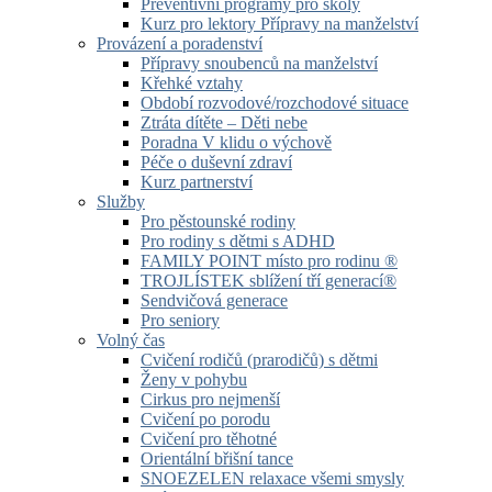
Preventivní programy pro školy
Kurz pro lektory Přípravy na manželství
Provázení a poradenství
Přípravy snoubenců na manželství
Křehké vztahy
Období rozvodové/rozchodové situace
Ztráta dítěte – Děti nebe
Poradna V klidu o výchově
Péče o duševní zdraví
Kurz partnerství
Služby
Pro pěstounské rodiny
Pro rodiny s dětmi s ADHD
FAMILY POINT místo pro rodinu ®
TROJLÍSTEK sblížení tří generací®
Sendvičová generace
Pro seniory
Volný čas
Cvičení rodičů (prarodičů) s dětmi
Ženy v pohybu
Cirkus pro nejmenší
Cvičení po porodu
Cvičení pro těhotné
Orientální břišní tance
SNOEZELEN relaxace všemi smysly