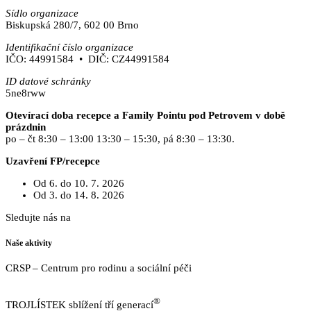
Sídlo organizace
Biskupská 280/7, 602 00 Brno
Identifikační číslo organizace
IČO: 44991584 • DIČ: CZ44991584
ID datové schránky
5ne8rww
Otevírací doba recepce a Family Pointu pod Petrovem v době
prázdnin
po – čt 8:30 – 13:00 13:30 – 15:30, pá 8:30 – 13:30.
Uzavření FP/recepce
Od 6. do 10. 7. 2026
Od 3. do 14. 8. 2026
Sledujte nás na
Facebooku
Naše aktivity
CRSP – Centrum pro rodinu a sociální péči
https://www.crsp.cz
®
TROJLÍSTEK sblížení tří generací