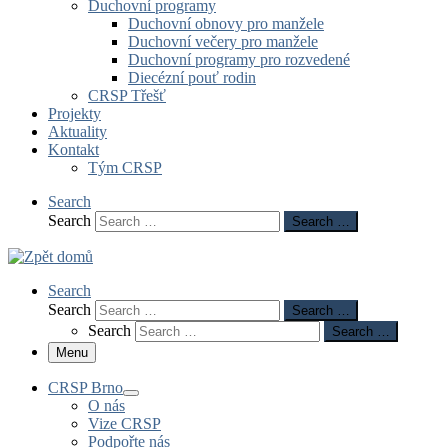
Duchovní programy
Duchovní obnovy pro manžele
Duchovní večery pro manžele
Duchovní programy pro rozvedené
Diecézní pouť rodin
CRSP Třešť
Projekty
Aktuality
Kontakt
Tým CRSP
Search
Search
Search …
Search
Search
Search …
Search
Search …
Menu
CRSP Brno
O nás
Vize CRSP
Podpořte nás