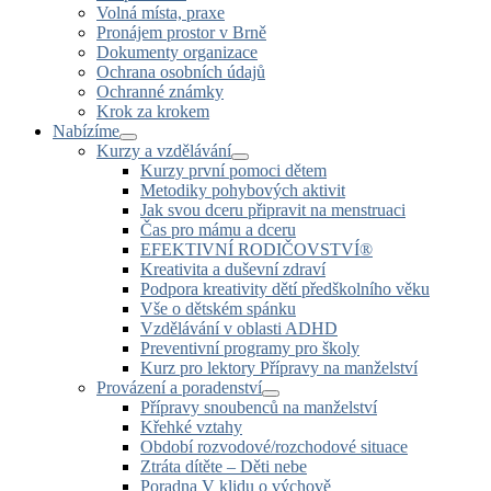
Volná místa, praxe
Pronájem prostor v Brně
Dokumenty organizace
Ochrana osobních údajů
Ochranné známky
Krok za krokem
Nabízíme
Kurzy a vzdělávání
Kurzy první pomoci dětem
Metodiky pohybových aktivit
Jak svou dceru připravit na menstruaci
Čas pro mámu a dceru
EFEKTIVNÍ RODIČOVSTVÍ®
Kreativita a duševní zdraví
Podpora kreativity dětí předškolního věku
Vše o dětském spánku
Vzdělávání v oblasti ADHD
Preventivní programy pro školy
Kurz pro lektory Přípravy na manželství
Provázení a poradenství
Přípravy snoubenců na manželství
Křehké vztahy
Období rozvodové/rozchodové situace
Ztráta dítěte – Děti nebe
Poradna V klidu o výchově