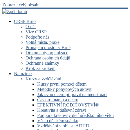
Zobrazit celý obsah
CRSP Brno
O nás
Vize CRSP
Podpořte nás
Volná místa, praxe
Pronájem prostor v Brně
Dokumenty organizace
Ochrana osobních údajů
Ochranné známky
Krok za krokem
Nabízíme
Kurzy a vzdělávání
Kurzy první pomoci dětem
Metodiky pohybových aktivit
Jak svou dceru připravit na menstruaci
Čas pro mámu a dceru
EFEKTIVNÍ RODIČOVSTVÍ®
Kreativita a duševní zdraví
Podpora kreativity dětí předškolního věku
Vše o dětském spánku
Vzdělávání v oblasti ADHD