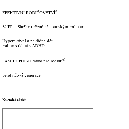
http://www.trojlistek.com/
®
EFEKTIVNÍ RODIČOVSTVÍ
https://www.efektivnirodicovstvi.cz/
SUPR – Služby určené pěstounským rodinám
http://sluzbypestounum.cz/
Hyperaktivní a neklidné děti,
rodiny s dětmi s ADHD
https://www.neklidne-deti.cz/
®
FAMILY POINT místo pro rodinu
https://familypoint.cz/
Sendvičová generace
https://www.sendvicovagenerace.cz/
GDPR v CRSP
Kalendář aktivit